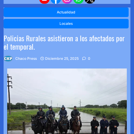
Actualidad
Locales
Policias Rurales asistieron a los afectados por
el temporal.
Chaco Press
Diciembre 25, 2025
0